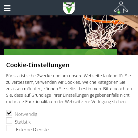
TSV Vaterstetten e.V. - Basketball
Cookie-Einstellungen
VATERSTETTEN BASKETBALL
Für statistische Zwecke und um unsere Webseite laufend für Sie
zu verbessern, verwenden wir Cookies. Welche Kategorien Sie
zulassen möchten, können Sie selbst bestimmen. Bitte beachten
Sie, dass auf Grundlage Ihrer Einstellungen gegebenenfalls nicht
mehr alle Funktionalitäten der Webseite zur Verfügung stehen.
TSV Vaterstetten e.V.
Basketball
Notwendig
Mannschaften und Trainingszeiten
U12 männlich-1
Statistik
U12 männlich-1
Externe Dienste