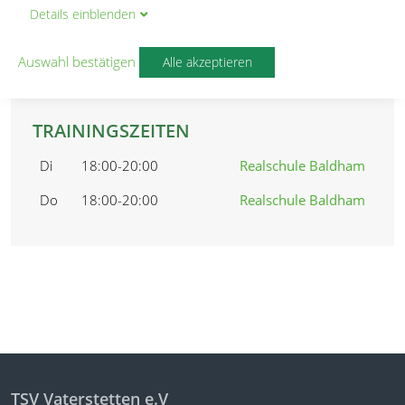
ÜBUNGSLEITER
Details
ein
blenden
Konstantin Huber
Arthur Neunert
Auswahl bestätigen
Alle akzeptieren
TRAININGSZEITEN
Di
18:00-20:00
Realschule Baldham
Do
18:00-20:00
Realschule Baldham
TSV Vaterstetten e.V