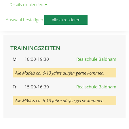
ÜBUNGSLEITER
Details
ein
blenden
Eva Gierlich
Stefan Döring
Auswahl bestätigen
Alle akzeptieren
Sonja Kreischer
TRAININGSZEITEN
Mi
18:00-19:30
Realschule Baldham
Alle Mädels ca. 6-13 Jahre dürfen gerne kommen.
Fr
15:00-16:30
Realschule Baldham
Alle Mädels ca. 6-13 Jahre dürfen gerne kommen.