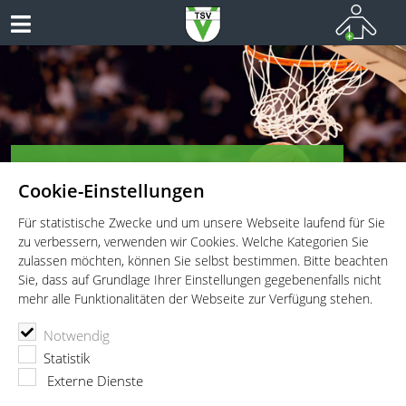
TSV Vaterstetten e.V. - Basketball
Cookie-Einstellungen
VATERSTETTEN BASKETBALL
Für statistische Zwecke und um unsere Webseite laufend für Sie
zu verbessern, verwenden wir Cookies. Welche Kategorien Sie
zulassen möchten, können Sie selbst bestimmen. Bitte beachten
Sie, dass auf Grundlage Ihrer Einstellungen gegebenenfalls nicht
mehr alle Funktionalitäten der Webseite zur Verfügung stehen.
TSV Vaterstetten e.V.
Basketball
Notwendig
Mannschaften und Trainingszeiten
U12 weiblich
Statistik
U12 weiblich
Externe Dienste